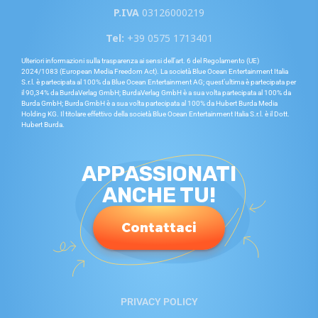
P.IVA
03126000219
Tel:
+39 0575 1713401
Ulteriori informazioni sulla trasparenza ai sensi dell’art. 6 del Regolamento (UE)
2024/1083 (European Media Freedom Act). La società Blue Ocean Entertainment Italia
S.r.l. è partecipata al 100% da Blue Ocean Entertainment AG; quest’ultima è partecipata per
il 90,34% da BurdaVerlag GmbH; BurdaVerlag GmbH è a sua volta partecipata al 100% da
Burda GmbH; Burda GmbH è a sua volta partecipata al 100% da Hubert Burda Media
Holding KG. Il titolare effettivo della società Blue Ocean Entertainment Italia S.r.l. è il Dott.
Hubert Burda.
APPASSIONATI
ANCHE TU!
Contattaci
PRIVACY POLICY