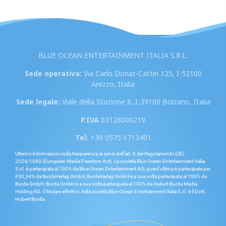
BLUE OCEAN ENTERTAINMENT ITALIA S.R.L.
Sede operativa:
Via Carlo Donat-Cattin 125, I-52100
Arezzo, Italia
Sede legale:
Viale della Stazione 8, I-39100 Bolzano, Italia
P.IVA
03126000219
Tel:
+39 0575 1713401
Ulteriori informazioni sulla trasparenza ai sensi dell’art. 6 del Regolamento (UE)
2024/1083 (European Media Freedom Act). La società Blue Ocean Entertainment Italia
S.r.l. è partecipata al 100% da Blue Ocean Entertainment AG; quest’ultima è partecipata per
il 90,34% da BurdaVerlag GmbH; BurdaVerlag GmbH è a sua volta partecipata al 100% da
Burda GmbH; Burda GmbH è a sua volta partecipata al 100% da Hubert Burda Media
Holding KG. Il titolare effettivo della società Blue Ocean Entertainment Italia S.r.l. è il Dott.
Hubert Burda.