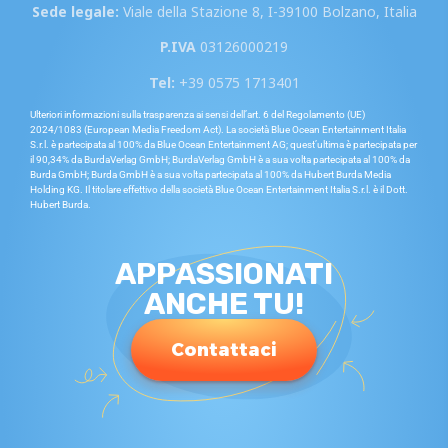
Sede legale:
Viale della Stazione 8, I-39100 Bolzano, Italia
P.IVA
03126000219
Tel:
+39 0575 1713401
Ulteriori informazioni sulla trasparenza ai sensi dell’art. 6 del Regolamento (UE)
2024/1083 (European Media Freedom Act). La società Blue Ocean Entertainment Italia
S.r.l. è partecipata al 100% da Blue Ocean Entertainment AG; quest’ultima è partecipata per
il 90,34% da BurdaVerlag GmbH; BurdaVerlag GmbH è a sua volta partecipata al 100% da
Burda GmbH; Burda GmbH è a sua volta partecipata al 100% da Hubert Burda Media
Holding KG. Il titolare effettivo della società Blue Ocean Entertainment Italia S.r.l. è il Dott.
Hubert Burda.
APPASSIONATI
ANCHE TU!
Contattaci