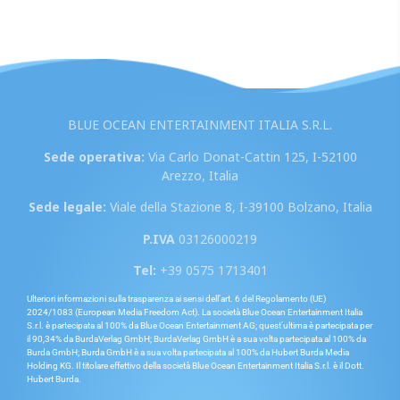
BLUE OCEAN ENTERTAINMENT ITALIA S.R.L.
Sede operativa:
Via Carlo Donat-Cattin 125, I-52100
Arezzo, Italia
Sede legale:
Viale della Stazione 8, I-39100 Bolzano, Italia
P.IVA
03126000219
Tel:
+39 0575 1713401
Ulteriori informazioni sulla trasparenza ai sensi dell’art. 6 del Regolamento (UE)
2024/1083 (European Media Freedom Act). La società Blue Ocean Entertainment Italia
S.r.l. è partecipata al 100% da Blue Ocean Entertainment AG; quest’ultima è partecipata per
il 90,34% da BurdaVerlag GmbH; BurdaVerlag GmbH è a sua volta partecipata al 100% da
Burda GmbH; Burda GmbH è a sua volta partecipata al 100% da Hubert Burda Media
Holding KG. Il titolare effettivo della società Blue Ocean Entertainment Italia S.r.l. è il Dott.
Hubert Burda.