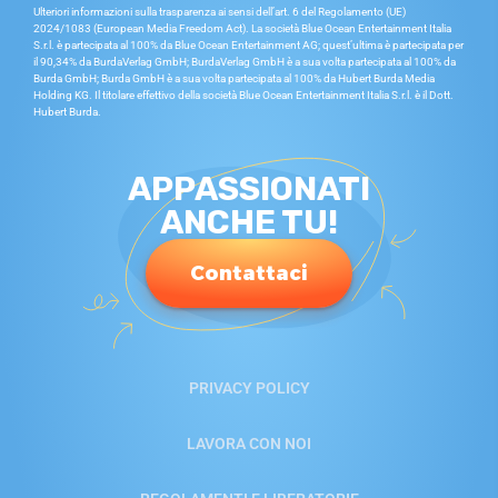
Ulteriori informazioni sulla trasparenza ai sensi dell’art. 6 del Regolamento (UE)
2024/1083 (European Media Freedom Act). La società Blue Ocean Entertainment Italia
S.r.l. è partecipata al 100% da Blue Ocean Entertainment AG; quest’ultima è partecipata per
il 90,34% da BurdaVerlag GmbH; BurdaVerlag GmbH è a sua volta partecipata al 100% da
Burda GmbH; Burda GmbH è a sua volta partecipata al 100% da Hubert Burda Media
Holding KG. Il titolare effettivo della società Blue Ocean Entertainment Italia S.r.l. è il Dott.
Hubert Burda.
APPASSIONATI
ANCHE TU!
Contattaci
PRIVACY POLICY
LAVORA CON NOI