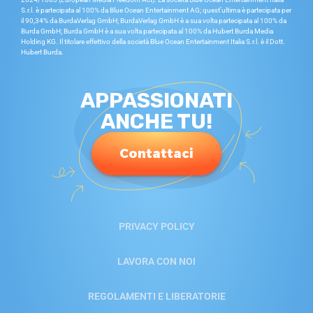
S.r.l. è partecipata al 100% da Blue Ocean Entertainment AG; quest’ultima è partecipata per
il 90,34% da BurdaVerlag GmbH; BurdaVerlag GmbH è a sua volta partecipata al 100% da
Burda GmbH; Burda GmbH è a sua volta partecipata al 100% da Hubert Burda Media
Holding KG. Il titolare effettivo della società Blue Ocean Entertainment Italia S.r.l. è il Dott.
Hubert Burda.
APPASSIONATI
ANCHE TU!
Contattaci
PRIVACY POLICY
LAVORA CON NOI
REGOLAMENTI E LIBERATORIE