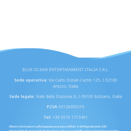
BLUE OCEAN ENTERTAINMENT ITALIA S.R.L.
Sede operativa:
Via Carlo Donat-Cattin 125, I-52100
Arezzo, Italia
Sede legale:
Viale della Stazione 8, I-39100 Bolzano, Italia
P.IVA
03126000219
Tel:
+39 0575 1713401
Ulteriori informazioni sulla trasparenza ai sensi dell’art. 6 del Regolamento (UE)
2024/1083 (European Media Freedom Act). La società Blue Ocean Entertainment Italia