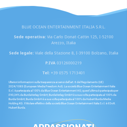
BLUE OCEAN ENTERTAINMENT ITALIA S.R.L.
Sede operativa:
Via Carlo Donat-Cattin 125, I-52100
Arezzo, Italia
Sede legale:
Viale della Stazione 8, I-39100 Bolzano, Italia
P.IVA
03126000219
Tel:
+39 0575 1713401
Ulteriori informazioni sulla trasparenza ai sensi dell’art. 6 del Regolamento (UE)
2024/1083 (European Media Freedom Act). La società Blue Ocean Entertainment Italia
S.r.l. è partecipata al 100% da Blue Ocean Entertainment AG; quest’ultima è partecipata per
il 90,34% da BurdaVerlag GmbH; BurdaVerlag GmbH è a sua volta partecipata al 100% da
Burda GmbH; Burda GmbH è a sua volta partecipata al 100% da Hubert Burda Media
Holding KG. Il titolare effettivo della società Blue Ocean Entertainment Italia S.r.l. è il Dott.
Hubert Burda.