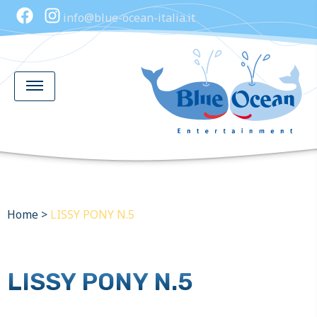
info@blue-ocean-italia.it
Home
>
LISSY PONY N.5
LISSY PONY N.5