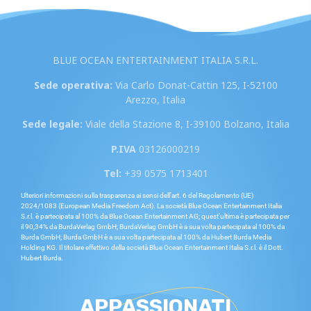
BLUE OCEAN ENTERTAINMENT ITALIA S.R.L.
Sede operativa:
Via Carlo Donat-Cattin 125, I-52100
Arezzo, Italia
Sede legale:
Viale della Stazione 8, I-39100 Bolzano, Italia
P.IVA
03126000219
Tel:
+39 0575 1713401
Ulteriori informazioni sulla trasparenza ai sensi dell’art. 6 del Regolamento (UE)
2024/1083 (European Media Freedom Act). La società Blue Ocean Entertainment Italia
S.r.l. è partecipata al 100% da Blue Ocean Entertainment AG; quest’ultima è partecipata per
il 90,34% da BurdaVerlag GmbH; BurdaVerlag GmbH è a sua volta partecipata al 100% da
Burda GmbH; Burda GmbH è a sua volta partecipata al 100% da Hubert Burda Media
Holding KG. Il titolare effettivo della società Blue Ocean Entertainment Italia S.r.l. è il Dott.
Hubert Burda.
APPASSIONATI