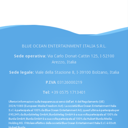
BLUE OCEAN ENTERTAINMENT ITALIA S.R.L.
Sede operativa:
Via Carlo Donat-Cattin 125, I-52100
Arezzo, Italia
Sede legale:
Viale della Stazione 8, I-39100 Bolzano, Italia
P.IVA
03126000219
Tel:
+39 0575 1713401
Ulteriori informazioni sulla trasparenza ai sensi dell’art. 6 del Regolamento (UE)
2024/1083 (European Media Freedom Act). La società Blue Ocean Entertainment Italia
S.r.l. è partecipata al 100% da Blue Ocean Entertainment AG; quest’ultima è partecipata per
il 90,34% da BurdaVerlag GmbH; BurdaVerlag GmbH è a sua volta partecipata al 100% da
Burda GmbH; Burda GmbH è a sua volta partecipata al 100% da Hubert Burda Media
Holding KG. Il titolare effettivo della società Blue Ocean Entertainment Italia S.r.l. è il Dott.
Hubert Burda.