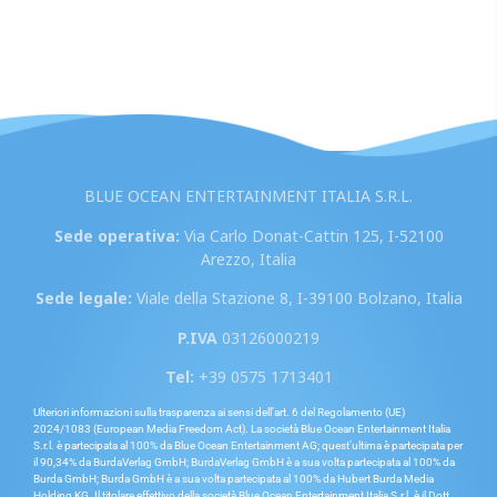
BLUE OCEAN ENTERTAINMENT ITALIA S.R.L.
Sede operativa:
Via Carlo Donat-Cattin 125, I-52100
Arezzo, Italia
Sede legale:
Viale della Stazione 8, I-39100 Bolzano, Italia
P.IVA
03126000219
Tel:
+39 0575 1713401
Ulteriori informazioni sulla trasparenza ai sensi dell’art. 6 del Regolamento (UE)
2024/1083 (European Media Freedom Act). La società Blue Ocean Entertainment Italia
S.r.l. è partecipata al 100% da Blue Ocean Entertainment AG; quest’ultima è partecipata per
il 90,34% da BurdaVerlag GmbH; BurdaVerlag GmbH è a sua volta partecipata al 100% da
Burda GmbH; Burda GmbH è a sua volta partecipata al 100% da Hubert Burda Media
Holding KG. Il titolare effettivo della società Blue Ocean Entertainment Italia S.r.l. è il Dott.