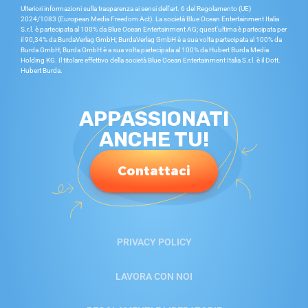
Ulteriori informazioni sulla trasparenza ai sensi dell’art. 6 del Regolamento (UE)
2024/1083 (European Media Freedom Act). La società Blue Ocean Entertainment Italia
S.r.l. è partecipata al 100% da Blue Ocean Entertainment AG; quest’ultima è partecipata per
il 90,34% da BurdaVerlag GmbH; BurdaVerlag GmbH è a sua volta partecipata al 100% da
Burda GmbH; Burda GmbH è a sua volta partecipata al 100% da Hubert Burda Media
Holding KG. Il titolare effettivo della società Blue Ocean Entertainment Italia S.r.l. è il Dott.
Hubert Burda.
APPASSIONATI
ANCHE TU!
Contattaci
PRIVACY POLICY
LAVORA CON NOI