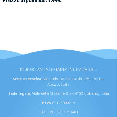
Prezzo al pubblico: 7,99€
BLUE OCEAN ENTERTAINMENT ITALIA S.R.L.
Sede operativa:
Via Carlo Donat-Cattin 125, I-52100
Arezzo, Italia
Sede legale:
Viale della Stazione 8, I-39100 Bolzano, Italia
P.IVA
03126000219
Tel:
+39 0575 1713401