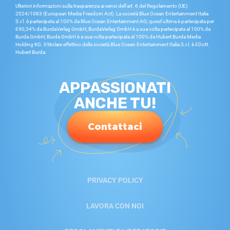
Ulteriori informazioni sulla trasparenza ai sensi dell’art. 6 del Regolamento (UE)
2024/1083 (European Media Freedom Act). La società Blue Ocean Entertainment Italia
S.r.l. è partecipata al 100% da Blue Ocean Entertainment AG; quest’ultima è partecipata per
il 90,34% da BurdaVerlag GmbH; BurdaVerlag GmbH è a sua volta partecipata al 100% da
Burda GmbH; Burda GmbH è a sua volta partecipata al 100% da Hubert Burda Media
Holding KG. Il titolare effettivo della società Blue Ocean Entertainment Italia S.r.l. è il Dott.
Hubert Burda.
APPASSIONATI
ANCHE TU!
Contattaci
PRIVACY POLICY
LAVORA CON NOI