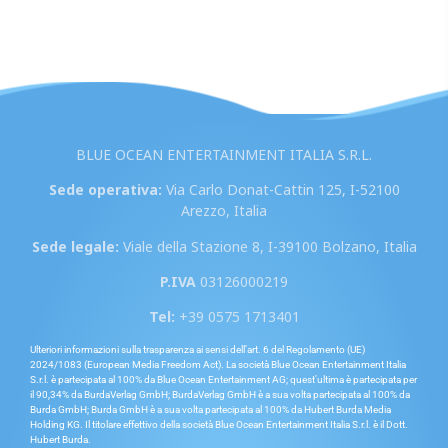
BLUE OCEAN ENTERTAINMENT ITALIA S.R.L.
Sede operativa:
Via Carlo Donat-Cattin 125, I-52100
Arezzo, Italia
Sede legale:
Viale della Stazione 8, I-39100 Bolzano, Italia
P.IVA
03126000219
Tel:
+39 0575 1713401
Ulteriori informazioni sulla trasparenza ai sensi dell’art. 6 del Regolamento (UE)
2024/1083 (European Media Freedom Act). La società Blue Ocean Entertainment Italia
S.r.l. è partecipata al 100% da Blue Ocean Entertainment AG; quest’ultima è partecipata per
il 90,34% da BurdaVerlag GmbH; BurdaVerlag GmbH è a sua volta partecipata al 100% da
Burda GmbH; Burda GmbH è a sua volta partecipata al 100% da Hubert Burda Media
Holding KG. Il titolare effettivo della società Blue Ocean Entertainment Italia S.r.l. è il Dott.
Hubert Burda.