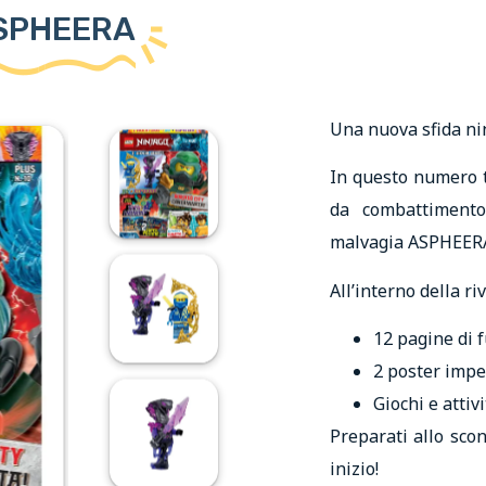
ASPHEERA
Una nuova sfida ni
In questo numero t
da combattiment
malvagia ASPHEERA,
All’interno della riv
12 pagine di 
2 poster impe
Giochi e attiv
Preparati allo scon
inizio!