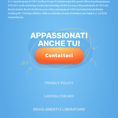
S.r.l. è partecipata al 100% da Blue Ocean Entertainment AG; quest’ultima è partecipata per
il 90,34% da BurdaVerlag GmbH; BurdaVerlag GmbH è a sua volta partecipata al 100% da
Burda GmbH; Burda GmbH è a sua volta partecipata al 100% da Hubert Burda Media
Holding KG. Il titolare effettivo della società Blue Ocean Entertainment Italia S.r.l. è il Dott.
Hubert Burda.
APPASSIONATI
ANCHE TU!
Contattaci
PRIVACY POLICY
LAVORA CON NOI
REGOLAMENTI E LIBERATORIE