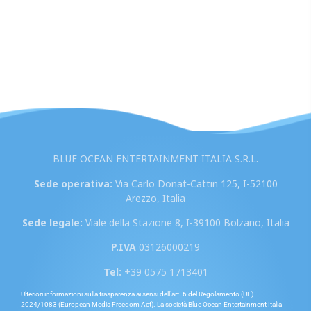
BLUE OCEAN ENTERTAINMENT ITALIA S.R.L.
Sede operativa:
Via Carlo Donat-Cattin 125, I-52100
Arezzo, Italia
Sede legale:
Viale della Stazione 8, I-39100 Bolzano, Italia
P.IVA
03126000219
Tel:
+39 0575 1713401
Ulteriori informazioni sulla trasparenza ai sensi dell’art. 6 del Regolamento (UE)
2024/1083 (European Media Freedom Act). La società Blue Ocean Entertainment Italia