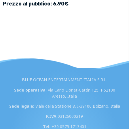
Prezzo al pubblico: 6,90€
BLUE OCEAN ENTERTAINMENT ITALIA S.R.L.
Sede operativa:
Via Carlo Donat-Cattin 125, I-52100
Arezzo, Italia
Sede legale:
Viale della Stazione 8, I-39100 Bolzano, Italia
P.IVA
03126000219
Tel:
+39 0575 1713401