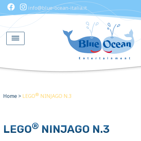
info@blue-ocean-italia.it
®
Home
>
LEGO
NINJAGO N.3
®
LEGO
NINJAGO N.3