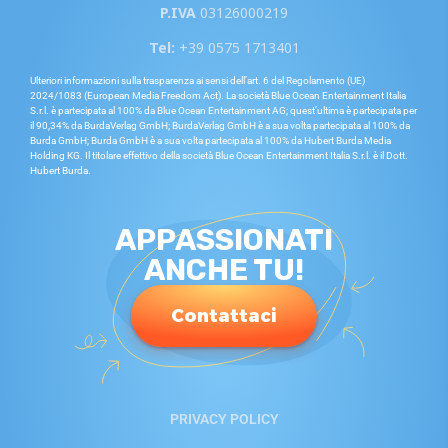
P.IVA
03126000219
Tel:
+39 0575 1713401
Ulteriori informazioni sulla trasparenza ai sensi dell’art. 6 del Regolamento (UE)
2024/1083 (European Media Freedom Act). La società Blue Ocean Entertainment Italia
S.r.l. è partecipata al 100% da Blue Ocean Entertainment AG; quest’ultima è partecipata per
il 90,34% da BurdaVerlag GmbH; BurdaVerlag GmbH è a sua volta partecipata al 100% da
Burda GmbH; Burda GmbH è a sua volta partecipata al 100% da Hubert Burda Media
Holding KG. Il titolare effettivo della società Blue Ocean Entertainment Italia S.r.l. è il Dott.
Hubert Burda.
APPASSIONATI
ANCHE TU!
Contattaci
PRIVACY POLICY