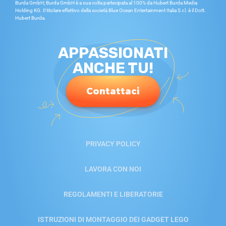
Burda GmbH; Burda GmbH è a sua volta partecipata al 100% da Hubert Burda Media
Holding KG. Il titolare effettivo della società Blue Ocean Entertainment Italia S.r.l. è il Dott.
Hubert Burda.
APPASSIONATI
ANCHE TU!
Contattaci
PRIVACY POLICY
LAVORA CON NOI
REGOLAMENTI E LIBERATORIE
ISTRUZIONI DI MONTAGGIO DEI GADGET LEGO