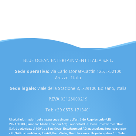
BLUE OCEAN ENTERTAINMENT ITALIA S.R.L.
Sede operativa:
Via Carlo Donat-Cattin 125, I-52100
Arezzo, Italia
Sede legale:
Viale della Stazione 8, I-39100 Bolzano, Italia
P.IVA
03126000219
Tel:
+39 0575 1713401
Ulteriori informazioni sulla trasparenza ai sensi dell’art. 6 del Regolamento (UE)
2024/1083 (European Media Freedom Act). La società Blue Ocean Entertainment Italia
S.r.l. è partecipata al 100% da Blue Ocean Entertainment AG; quest’ultima è partecipata per
il 90,34% da BurdaVerlag GmbH; BurdaVerlag GmbH è a sua volta partecipata al 100% da