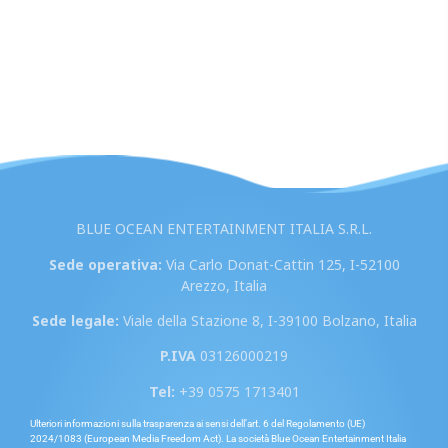
BLUE OCEAN ENTERTAINMENT ITALIA S.R.L.
Sede operativa:
Via Carlo Donat-Cattin 125, I-52100
Arezzo, Italia
Sede legale:
Viale della Stazione 8, I-39100 Bolzano, Italia
P.IVA
03126000219
Tel:
+39 0575 1713401
Ulteriori informazioni sulla trasparenza ai sensi dell’art. 6 del Regolamento (UE)
2024/1083 (European Media Freedom Act). La società Blue Ocean Entertainment Italia