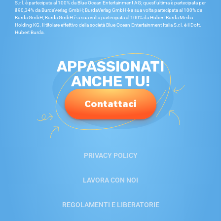
S.r.l. è partecipata al 100% da Blue Ocean Entertainment AG; quest’ultima è partecipata per
il 90,34% da BurdaVerlag GmbH; BurdaVerlag GmbH è a sua volta partecipata al 100% da
Burda GmbH; Burda GmbH è a sua volta partecipata al 100% da Hubert Burda Media
Holding KG. Il titolare effettivo della società Blue Ocean Entertainment Italia S.r.l. è il Dott.
Hubert Burda.
APPASSIONATI
ANCHE TU!
Contattaci
PRIVACY POLICY
LAVORA CON NOI
REGOLAMENTI E LIBERATORIE