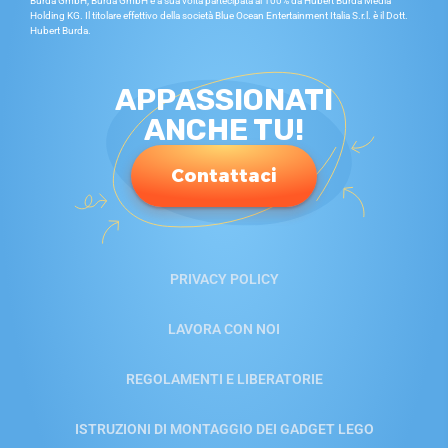
Burda GmbH; Burda GmbH è a sua volta partecipata al 100% da Hubert Burda Media
Holding KG. Il titolare effettivo della società Blue Ocean Entertainment Italia S.r.l. è il Dott.
Hubert Burda.
APPASSIONATI
ANCHE TU!
Contattaci
PRIVACY POLICY
LAVORA CON NOI
REGOLAMENTI E LIBERATORIE
ISTRUZIONI DI MONTAGGIO DEI GADGET LEGO