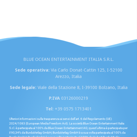
BLUE OCEAN ENTERTAINMENT ITALIA S.R.L.
Sede operativa:
Via Carlo Donat-Cattin 125, I-52100
Arezzo, Italia
Sede legale:
Viale della Stazione 8, I-39100 Bolzano, Italia
P.IVA
03126000219
Tel:
+39 0575 1713401
Ulteriori informazioni sulla trasparenza ai sensi dell’art. 6 del Regolamento (UE)
2024/1083 (European Media Freedom Act). La società Blue Ocean Entertainment Italia
S.r.l. è partecipata al 100% da Blue Ocean Entertainment AG; quest’ultima è partecipata per
il 90,34% da BurdaVerlag GmbH; BurdaVerlag GmbH è a sua volta partecipata al 100% da