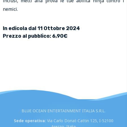
inclusi, metti alla prova le tue abilità ninja contro i
nemici.
In edicola dal 11 Ottobre 2024
Prezzo al pubblico: 6,90€
BLUE OCEAN ENTERTAINMENT ITALIA S.R.L.
Sede operativa:
Via Carlo Donat-Cattin 125, I-52100
Arezzo, Italia