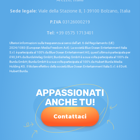
Sede legale:
Viale della Stazione 8, I-39100 Bolzano, Italia
P.IVA
03126000219
Tel:
+39 0575 1713401
Ulteriori informazioni sulla trasparenza ai sensi dell’art. 6 del Regolamento (UE)
2024/1083 (European Media Freedom Act). La società Blue Ocean Entertainment Italia
S.r.l. è partecipata al 100% da Blue Ocean Entertainment AG; quest’ultima è partecipata per
il 90,34% da BurdaVerlag GmbH; BurdaVerlag GmbH è a sua volta partecipata al 100% da
Burda GmbH; Burda GmbH è a sua volta partecipata al 100% da Hubert Burda Media
Holding KG. Il titolare effettivo della società Blue Ocean Entertainment Italia S.r.l. è il Dott.
Hubert Burda.
APPASSIONATI
ANCHE TU!
Contattaci