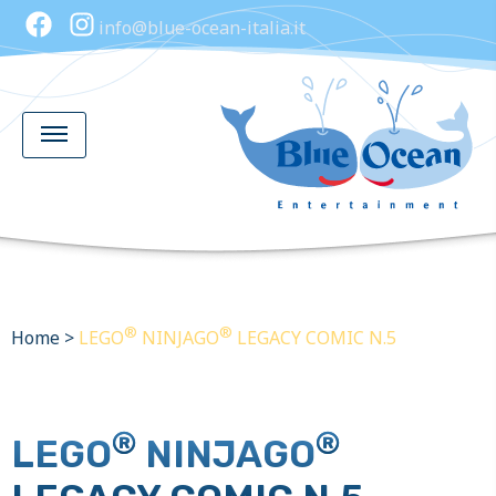
info@blue-ocean-italia.it
®
®
Home
>
LEGO
NINJAGO
LEGACY COMIC N.5
®
®
LEGO
NINJAGO