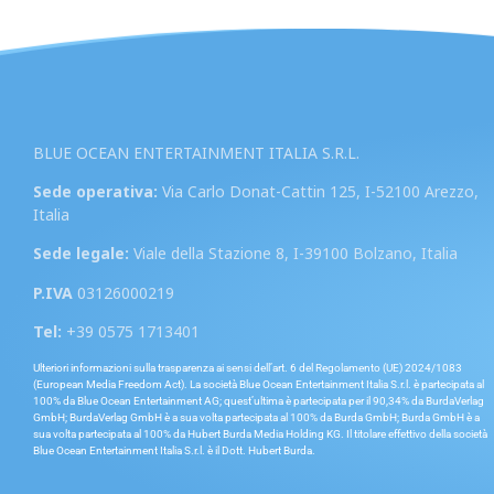
BLUE OCEAN ENTERTAINMENT ITALIA S.R.L.
Sede operativa:
Via Carlo Donat-Cattin 125, I-52100 Arezzo,
Italia
Sede legale:
Viale della Stazione 8, I-39100 Bolzano, Italia
P.IVA
03126000219
Tel:
+39 0575 1713401
Ulteriori informazioni sulla trasparenza ai sensi dell’art. 6 del Regolamento (UE) 2024/1083
(European Media Freedom Act). La società Blue Ocean Entertainment Italia S.r.l. è partecipata al
100% da Blue Ocean Entertainment AG; quest’ultima è partecipata per il 90,34% da BurdaVerlag
GmbH; BurdaVerlag GmbH è a sua volta partecipata al 100% da Burda GmbH; Burda GmbH è a
sua volta partecipata al 100% da Hubert Burda Media Holding KG. Il titolare effettivo della società
Blue Ocean Entertainment Italia S.r.l. è il Dott. Hubert Burda.