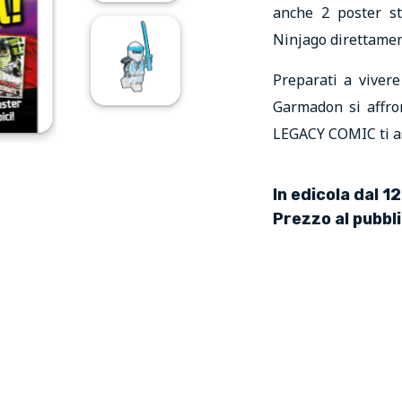
anche 2 poster str
Ninjago direttamen
Preparati a viver
Garmadon si affr
LEGACY COMIC ti as
In edicola dal 1
Prezzo al pubbl