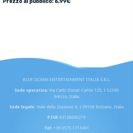
Prezzo al pubblico: 6,99€
BLUE OCEAN ENTERTAINMENT ITALIA S.R.L.
Sede operativa:
Via Carlo Donat-Cattin 125, I-52100
Arezzo, Italia
Sede legale:
Viale della Stazione 8, I-39100 Bolzano, Italia
P.IVA
03126000219
Tel:
+39 0575 1713401