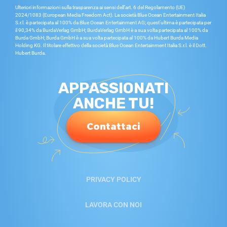
Ulteriori informazioni sulla trasparenza ai sensi dell’art. 6 del Regolamento (UE)
2024/1083 (European Media Freedom Act). La società Blue Ocean Entertainment Italia
S.r.l. è partecipata al 100% da Blue Ocean Entertainment AG; quest’ultima è partecipata per
il 90,34% da BurdaVerlag GmbH; BurdaVerlag GmbH è a sua volta partecipata al 100% da
Burda GmbH; Burda GmbH è a sua volta partecipata al 100% da Hubert Burda Media
Holding KG. Il titolare effettivo della società Blue Ocean Entertainment Italia S.r.l. è il Dott.
Hubert Burda.
APPASSIONATI
ANCHE TU!
Contattaci
PRIVACY POLICY
LAVORA CON NOI