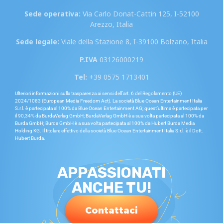
Sede operativa:
Via Carlo Donat-Cattin 125, I-52100
Arezzo, Italia
Sede legale:
Viale della Stazione 8, I-39100 Bolzano, Italia
P.IVA
03126000219
Tel:
+39 0575 1713401
Ulteriori informazioni sulla trasparenza ai sensi dell’art. 6 del Regolamento (UE)
2024/1083 (European Media Freedom Act). La società Blue Ocean Entertainment Italia
S.r.l. è partecipata al 100% da Blue Ocean Entertainment AG; quest’ultima è partecipata per
il 90,34% da BurdaVerlag GmbH; BurdaVerlag GmbH è a sua volta partecipata al 100% da
Burda GmbH; Burda GmbH è a sua volta partecipata al 100% da Hubert Burda Media
Holding KG. Il titolare effettivo della società Blue Ocean Entertainment Italia S.r.l. è il Dott.
Hubert Burda.
APPASSIONATI
ANCHE TU!
Contattaci