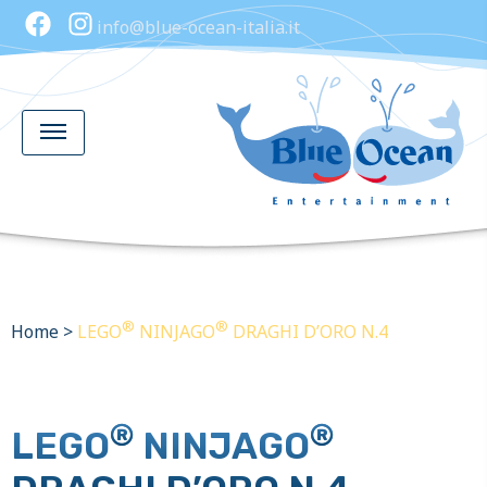
info@blue-ocean-italia.it
®
®
Home
>
LEGO
NINJAGO
DRAGHI D’ORO N.4
®
®
LEGO
NINJAGO