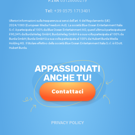
P.IVA
03126000219
Tel:
+39 0575 1713401
Ulteriori informazioni sulla trasparenza ai sensi dell’art. 6 del Regolamento (UE)
2024/1083 (European Media Freedom Act). La società Blue Ocean Entertainment Italia
S.r.l. è partecipata al 100% da Blue Ocean Entertainment AG; quest’ultima è partecipata per
il 90,34% da BurdaVerlag GmbH; BurdaVerlag GmbH è a sua volta partecipata al 100% da
Burda GmbH; Burda GmbH è a sua volta partecipata al 100% da Hubert Burda Media
Holding KG. Il titolare effettivo della società Blue Ocean Entertainment Italia S.r.l. è il Dott.
Hubert Burda.
APPASSIONATI
ANCHE TU!
Contattaci
PRIVACY POLICY