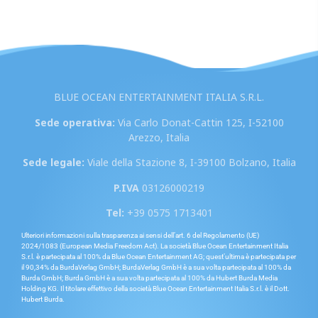
BLUE OCEAN ENTERTAINMENT ITALIA S.R.L.
Sede operativa:
Via Carlo Donat-Cattin 125, I-52100
Arezzo, Italia
Sede legale:
Viale della Stazione 8, I-39100 Bolzano, Italia
P.IVA
03126000219
Tel:
+39 0575 1713401
Ulteriori informazioni sulla trasparenza ai sensi dell’art. 6 del Regolamento (UE)
2024/1083 (European Media Freedom Act). La società Blue Ocean Entertainment Italia
S.r.l. è partecipata al 100% da Blue Ocean Entertainment AG; quest’ultima è partecipata per
il 90,34% da BurdaVerlag GmbH; BurdaVerlag GmbH è a sua volta partecipata al 100% da
Burda GmbH; Burda GmbH è a sua volta partecipata al 100% da Hubert Burda Media
Holding KG. Il titolare effettivo della società Blue Ocean Entertainment Italia S.r.l. è il Dott.
Hubert Burda.