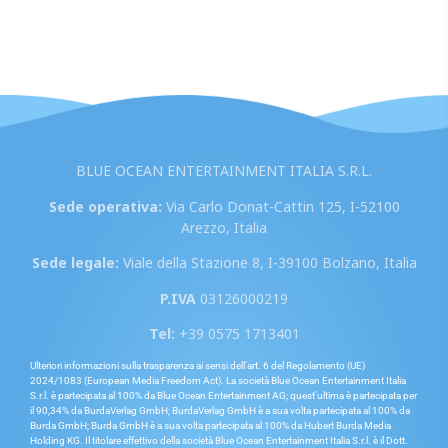
BLUE OCEAN ENTERTAINMENT ITALIA S.R.L.
Sede operativa:
Via Carlo Donat-Cattin 125, I-52100
Arezzo, Italia
Sede legale:
Viale della Stazione 8, I-39100 Bolzano, Italia
P.IVA
03126000219
Tel:
+39 0575 1713401
Ulteriori informazioni sulla trasparenza ai sensi dell’art. 6 del Regolamento (UE)
2024/1083 (European Media Freedom Act). La società Blue Ocean Entertainment Italia
S.r.l. è partecipata al 100% da Blue Ocean Entertainment AG; quest’ultima è partecipata per
il 90,34% da BurdaVerlag GmbH; BurdaVerlag GmbH è a sua volta partecipata al 100% da
Burda GmbH; Burda GmbH è a sua volta partecipata al 100% da Hubert Burda Media
Holding KG. Il titolare effettivo della società Blue Ocean Entertainment Italia S.r.l. è il Dott.