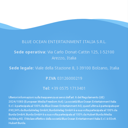
BLUE OCEAN ENTERTAINMENT ITALIA S.R.L.
Sede operativa:
Via Carlo Donat-Cattin 125, I-52100
Arezzo, Italia
Sede legale:
Viale della Stazione 8, I-39100 Bolzano, Italia
P.IVA
03126000219
Tel:
+39 0575 1713401
Ulteriori informazioni sulla trasparenza ai sensi dell’art. 6 del Regolamento (UE)
2024/1083 (European Media Freedom Act). La società Blue Ocean Entertainment Italia
S.r.l. è partecipata al 100% da Blue Ocean Entertainment AG; quest’ultima è partecipata per
il 90,34% da BurdaVerlag GmbH; BurdaVerlag GmbH è a sua volta partecipata al 100% da
Burda GmbH; Burda GmbH è a sua volta partecipata al 100% da Hubert Burda Media
Holding KG. Il titolare effettivo della società Blue Ocean Entertainment Italia S.r.l. è il Dott.
Hubert Burda.