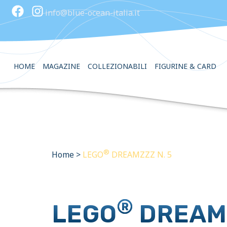
info@blue-ocean-italia.it
HOME
MAGAZINE
COLLEZIONABILI
FIGURINE & CARD
®
Home
>
LEGO
DREAMZZZ N. 5
®
LEGO
DREAMZ