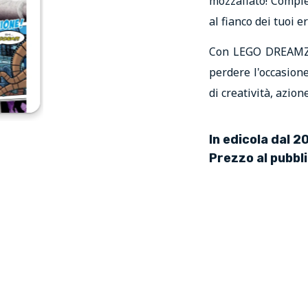
mozzafiato! Comple
al fianco dei tuoi e
Con LEGO DREAMZZZ
perdere l'occasione
di creatività, azion
In edicola dal 
Prezzo al pubbl