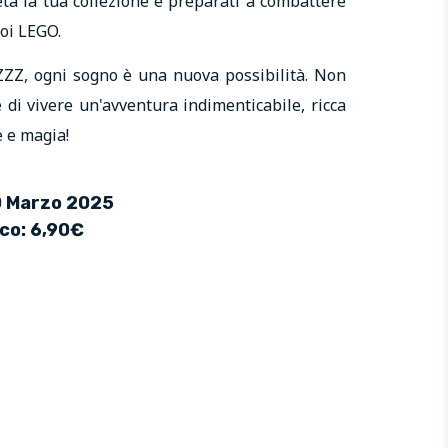
ta la tua collezione e preparati a combattere
roi LEGO.
, ogni sogno è una nuova possibilità. Non
 di vivere un'avventura indimenticabile, ricca
e e magia!
20 Marzo 2025
ico: 6,90€