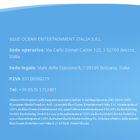
BLUE OCEAN ENTERTAINMENT ITALIA S.R.L.
Sede operativa:
Via Carlo Donat-Cattin 125, I-52100 Arezzo,
Italia
Sede legale:
Viale della Stazione 8, I-39100 Bolzano, Italia
P.IVA
03126000219
Tel:
+39 0575 1713401
Ulteriori informazioni sulla trasparenza ai sensi dell’art. 6 del Regolamento (UE) 2024/1083
(European Media Freedom Act). La società Blue Ocean Entertainment Italia S.r.l. è partecipata al
100% da Blue Ocean Entertainment AG; quest’ultima è partecipata per il 90,34% da BurdaVerlag
GmbH; BurdaVerlag GmbH è a sua volta partecipata al 100% da Burda GmbH; Burda GmbH è a
sua volta partecipata al 100% da Hubert Burda Media Holding KG. Il titolare effettivo della società
Blue Ocean Entertainment Italia S.r.l. è il Dott. Hubert Burda.