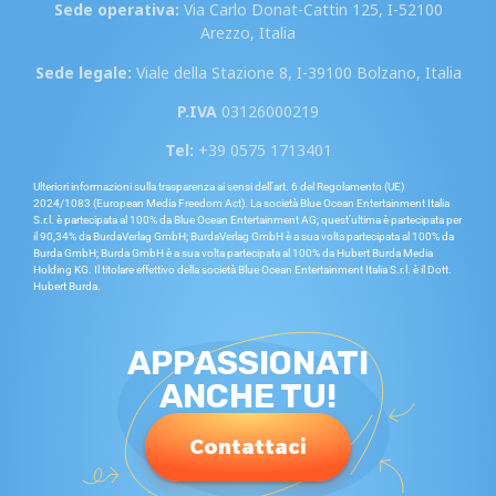
Sede operativa:
Via Carlo Donat-Cattin 125, I-52100
Arezzo, Italia
Sede legale:
Viale della Stazione 8, I-39100 Bolzano, Italia
P.IVA
03126000219
Tel:
+39 0575 1713401
Ulteriori informazioni sulla trasparenza ai sensi dell’art. 6 del Regolamento (UE)
2024/1083 (European Media Freedom Act). La società Blue Ocean Entertainment Italia
S.r.l. è partecipata al 100% da Blue Ocean Entertainment AG; quest’ultima è partecipata per
il 90,34% da BurdaVerlag GmbH; BurdaVerlag GmbH è a sua volta partecipata al 100% da
Burda GmbH; Burda GmbH è a sua volta partecipata al 100% da Hubert Burda Media
Holding KG. Il titolare effettivo della società Blue Ocean Entertainment Italia S.r.l. è il Dott.
Hubert Burda.
APPASSIONATI
ANCHE TU!
Contattaci