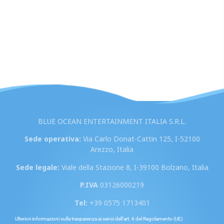
BLUE OCEAN ENTERTAINMENT ITALIA S.R.L.
Sede operativa:
Via Carlo Donat-Cattin 125, I-52100
Arezzo, Italia
Sede legale:
Viale della Stazione 8, I-39100 Bolzano, Italia
P.IVA
03126000219
Tel:
+39 0575 1713401
Ulteriori informazioni sulla trasparenza ai sensi dell’art. 6 del Regolamento (UE)