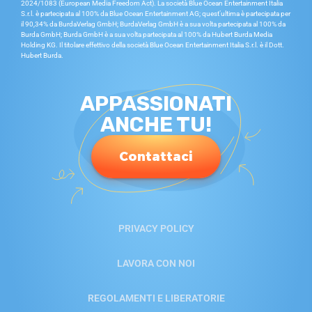
2024/1083 (European Media Freedom Act). La società Blue Ocean Entertainment Italia
S.r.l. è partecipata al 100% da Blue Ocean Entertainment AG; quest’ultima è partecipata per
il 90,34% da BurdaVerlag GmbH; BurdaVerlag GmbH è a sua volta partecipata al 100% da
Burda GmbH; Burda GmbH è a sua volta partecipata al 100% da Hubert Burda Media
Holding KG. Il titolare effettivo della società Blue Ocean Entertainment Italia S.r.l. è il Dott.
Hubert Burda.
APPASSIONATI
ANCHE TU!
Contattaci
PRIVACY POLICY
LAVORA CON NOI
REGOLAMENTI E LIBERATORIE