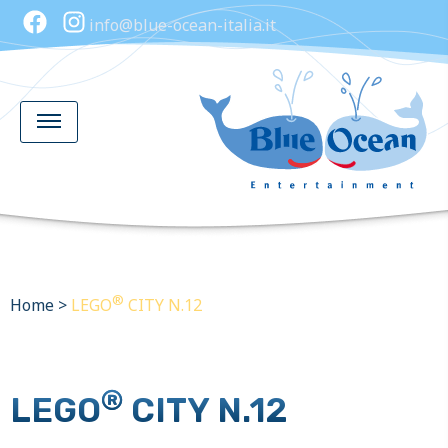
info@blue-ocean-italia.it
®
Home
>
LEGO
CITY N.12
®
LEGO
CITY N.12