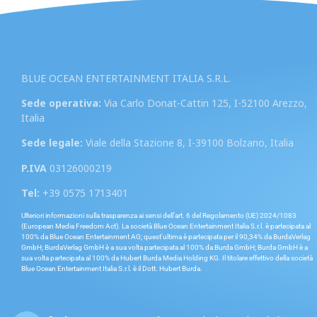
BLUE OCEAN ENTERTAINMENT ITALIA S.R.L.
Sede operativa:
Via Carlo Donat-Cattin 125, I-52100 Arezzo,
Italia
Sede legale:
Viale della Stazione 8, I-39100 Bolzano, Italia
P.IVA
03126000219
Tel:
+39 0575 1713401
Ulteriori informazioni sulla trasparenza ai sensi dell’art. 6 del Regolamento (UE) 2024/1083
(European Media Freedom Act). La società Blue Ocean Entertainment Italia S.r.l. è partecipata al
100% da Blue Ocean Entertainment AG; quest’ultima è partecipata per il 90,34% da BurdaVerlag
GmbH; BurdaVerlag GmbH è a sua volta partecipata al 100% da Burda GmbH; Burda GmbH è a
sua volta partecipata al 100% da Hubert Burda Media Holding KG. Il titolare effettivo della società
Blue Ocean Entertainment Italia S.r.l. è il Dott. Hubert Burda.