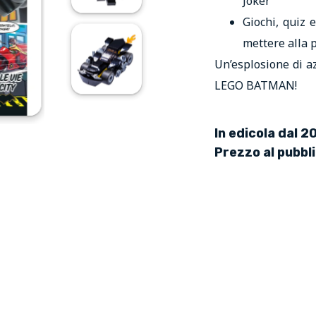
Joker
Giochi, quiz 
mettere alla p
Un’esplosione di az
LEGO BATMAN!
In edicola dal 
Prezzo al pubbl