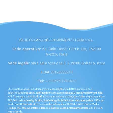
BLUE OCEAN ENTERTAINMENT ITALIA S.R.L.
Sede operativa:
Via Carlo Donat-Cattin 125, I-52100
Arezzo, Italia
Sede legale:
Viale della Stazione 8, I-39100 Bolzano, Italia
P.IVA
03126000219
Tel:
+39 0575 1713401
Ulteriori informazioni sulla trasparenza ai sensi dell’art. 6 del Regolamento (UE)
2024/1083 (European Media Freedom Act). La società Blue Ocean Entertainment Italia
S.r.l. è partecipata al 100% da Blue Ocean Entertainment AG; quest’ultima è partecipata per
il 90,34% da BurdaVerlag GmbH; BurdaVerlag GmbH è a sua volta partecipata al 100% da
Burda GmbH; Burda GmbH è a sua volta partecipata al 100% da Hubert Burda Media
Holding KG. Il titolare effettivo della società Blue Ocean Entertainment Italia S.r.l. è il Dott.
Hubert Burda.