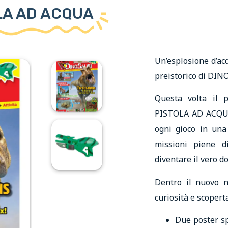
OLA AD ACQUA
Un’esplosione d’ac
preistorico di DI
Questa volta il p
PISTOLA AD ACQUA,
ogni gioco in una 
missioni piene d
diventare il vero d
Dentro il nuovo n
curiosità e scoperta
Due poster sp