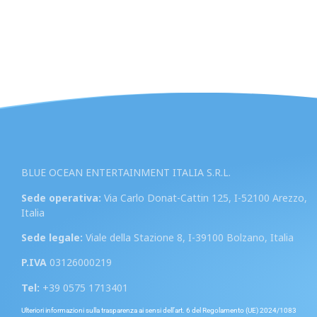
BLUE OCEAN ENTERTAINMENT ITALIA S.R.L.
Sede operativa:
Via Carlo Donat-Cattin 125, I-52100 Arezzo,
Italia
Sede legale:
Viale della Stazione 8, I-39100 Bolzano, Italia
P.IVA
03126000219
Tel:
+39 0575 1713401
Ulteriori informazioni sulla trasparenza ai sensi dell’art. 6 del Regolamento (UE) 2024/1083