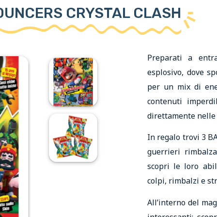
BOUNCERS CRYSTAL CLASH
Preparati a entr
esplosivo, dove spo
per un mix di ene
contenuti imperdi
direttamente nelle
In regalo trovi 3
guerrieri rimbalza
scopri le loro ab
colpi, rimbalzi e st
All’interno del ma
interessanti: scop