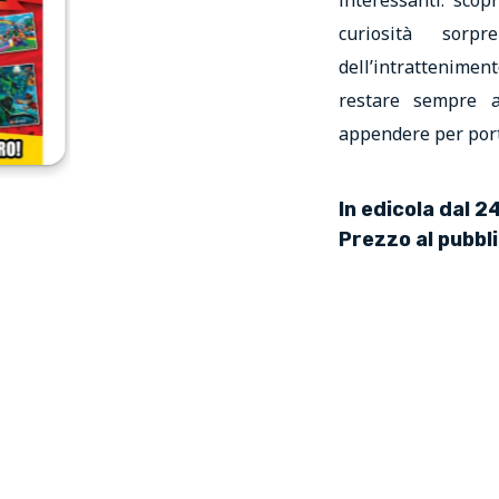
curiosità sor
dell’intratteniment
restare sempre 
appendere per port
In edicola dal 2
Prezzo al pubbl