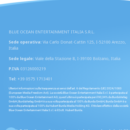
BLUE OCEAN ENTERTAINMENT ITALIA S.R.L.
Sede operativa:
Via Carlo Donat-Cattin 125, I-52100 Arezzo,
Italia
Sede legale:
Viale della Stazione 8, I-39100 Bolzano, Italia
P.IVA
03126000219
Tel:
+39 0575 1713401
Ulteriori informazioni sulla trasparenza ai sensi dell’art. 6 del Regolamento (UE) 2024/1083
(European Media Freedom Act). La società Blue Ocean Entertainment Italia S.r.l. è partecipata al
100% da Blue Ocean Entertainment AG; quest’ultima è partecipata per il 90,34% da BurdaVerlag
GmbH; BurdaVerlag GmbH è a sua volta partecipata al 100% da Burda GmbH; Burda GmbH è a
sua volta partecipata al 100% da Hubert Burda Media Holding KG. Il titolare effettivo della società
Blue Ocean Entertainment Italia S.r.l. è il Dott. Hubert Burda.