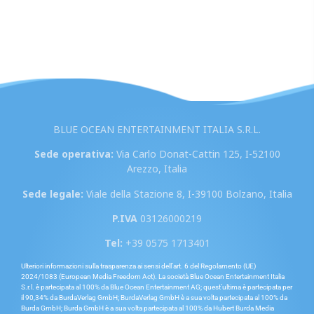
BLUE OCEAN ENTERTAINMENT ITALIA S.R.L.
Sede operativa:
Via Carlo Donat-Cattin 125, I-52100
Arezzo, Italia
Sede legale:
Viale della Stazione 8, I-39100 Bolzano, Italia
P.IVA
03126000219
Tel:
+39 0575 1713401
Ulteriori informazioni sulla trasparenza ai sensi dell’art. 6 del Regolamento (UE)
2024/1083 (European Media Freedom Act). La società Blue Ocean Entertainment Italia
S.r.l. è partecipata al 100% da Blue Ocean Entertainment AG; quest’ultima è partecipata per
il 90,34% da BurdaVerlag GmbH; BurdaVerlag GmbH è a sua volta partecipata al 100% da
Burda GmbH; Burda GmbH è a sua volta partecipata al 100% da Hubert Burda Media