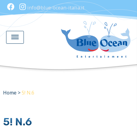
info@blue-ocean-italia.it
Home
>
5! N.6
5! N.6