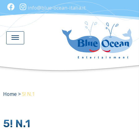
info@blue-ocean-italia.it
Home
>
5! N.1
5! N.1