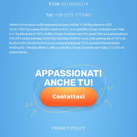
P.IVA
03126000219
Tel:
+39 0575 1713401
Ulteriori informazioni sulla trasparenza ai sensi dell’art. 6 del Regolamento (UE)
2024/1083 (European Media Freedom Act). La società Blue Ocean Entertainment Italia
S.r.l. è partecipata al 100% da Blue Ocean Entertainment AG; quest’ultima è partecipata per
il 90,34% da BurdaVerlag GmbH; BurdaVerlag GmbH è a sua volta partecipata al 100% da
Burda GmbH; Burda GmbH è a sua volta partecipata al 100% da Hubert Burda Media
Holding KG. Il titolare effettivo della società Blue Ocean Entertainment Italia S.r.l. è il Dott.
Hubert Burda.
APPASSIONATI
ANCHE TU!
Contattaci
PRIVACY POLICY