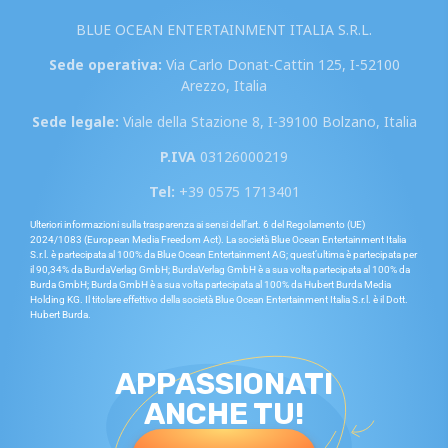
BLUE OCEAN ENTERTAINMENT ITALIA S.R.L.
Sede operativa:
Via Carlo Donat-Cattin 125, I-52100
Arezzo, Italia
Sede legale:
Viale della Stazione 8, I-39100 Bolzano, Italia
P.IVA
03126000219
Tel:
+39 0575 1713401
Ulteriori informazioni sulla trasparenza ai sensi dell’art. 6 del Regolamento (UE)
2024/1083 (European Media Freedom Act). La società Blue Ocean Entertainment Italia
S.r.l. è partecipata al 100% da Blue Ocean Entertainment AG; quest’ultima è partecipata per
il 90,34% da BurdaVerlag GmbH; BurdaVerlag GmbH è a sua volta partecipata al 100% da
Burda GmbH; Burda GmbH è a sua volta partecipata al 100% da Hubert Burda Media
Holding KG. Il titolare effettivo della società Blue Ocean Entertainment Italia S.r.l. è il Dott.
Hubert Burda.
APPASSIONATI
ANCHE TU!