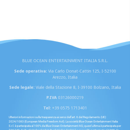
BLUE OCEAN ENTERTAINMENT ITALIA S.R.L.
Sede operativa:
Via Carlo Donat-Cattin 125, I-52100
Arezzo, Italia
Sede legale:
Viale della Stazione 8, I-39100 Bolzano, Italia
P.IVA
03126000219
Tel:
+39 0575 1713401
Ulteriori informazioni sulla trasparenza ai sensi dell’art. 6 del Regolamento (UE)
2024/1083 (European Media Freedom Act). La società Blue Ocean Entertainment Italia
S.r.l. è partecipata al 100% da Blue Ocean Entertainment AG; quest’ultima è partecipata per