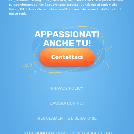
il 90,34% da BurdaVerlag GmbH; BurdaVerlag GmbH è a sua volta partecipata al 100% da
Burda GmbH; Burda GmbH è a sua volta partecipata al 100% da Hubert Burda Media
Holding KG. Il titolare effettivo della società Blue Ocean Entertainment Italia S.r.l. è il Dott.
Hubert Burda.
APPASSIONATI
ANCHE TU!
Contattaci
PRIVACY POLICY
LAVORA CON NOI
REGOLAMENTI E LIBERATORIE
ISTRUZIONI DI MONTAGGIO DEI GADGET LEGO